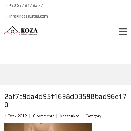
+90 537 917 92 77
info@kozasuites.com
2af7c9da4d95f1698d03598bad96e17
0
4 Ocak 2019
0 comments
kozaturkce
Category: