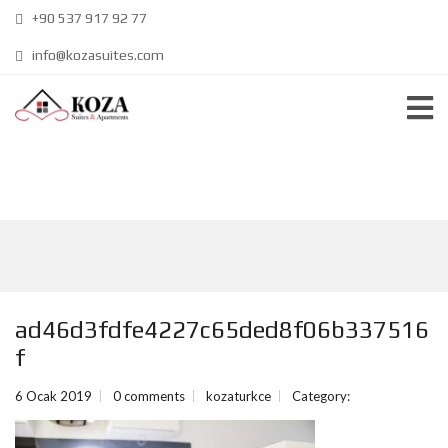
+90 537 917 92 77
info@kozasuites.com
ad46d3fdfe4227c65ded8f06b337516
f
6 Ocak 2019
0 comments
kozaturkce
Category: